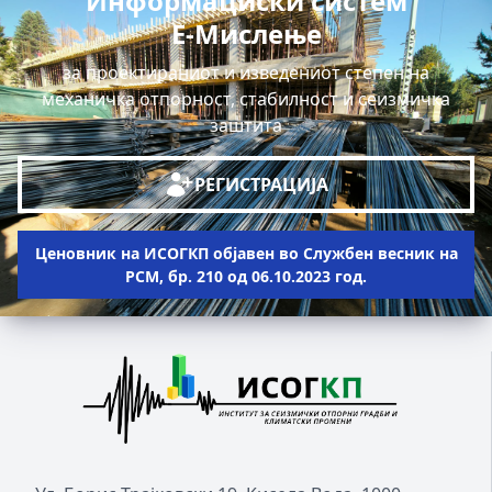
Информациски систем
Е-Мислење
за проектираниот и изведениот степен на
механичка отпорност, стабилност и сеизмичка
заштита
РЕГИСТРАЦИЈА
Ценовник на ИСОГКП објавен во Службен весник на
РСМ, бр. 210 од 06.10.2023 год.